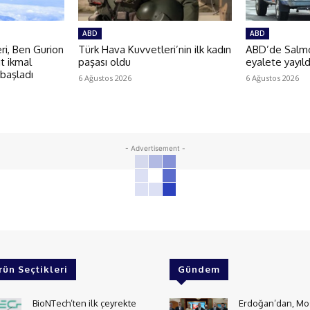
ABD
ABD
i, Ben Gurion
Türk Hava Kuvvetleri’nin ilk kadın
ABD’de Salmon
t ikmal
paşası oldu
eyalete yayıld
 başladı
6 Ağustos 2026
6 Ağustos 2026
- Advertisement -
rün Seçtikleri
Gündem
BioNTech’ten ilk çeyrekte
Erdoğan’dan, Mo