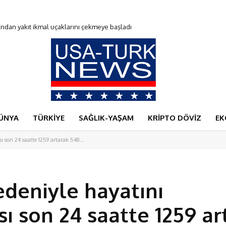
an yakıt ikmal uçaklarını çekmeye başladı
oldu
ÜNYA
TÜRKİYE
SAĞLIK-YAŞAM
KRİPTO DÖVİZ
EK
 son 24 saatte 1259 artarak 548...
deniyle hayatını
ı son 24 saatte 1259 ar