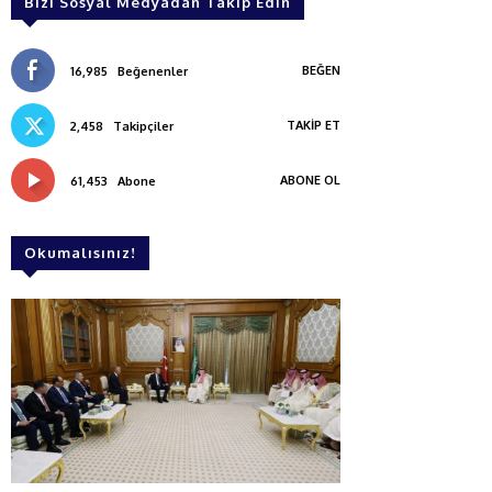
Bizi Sosyal Medyadan Takip Edin
BEĞEN
16,985
Beğenenler
TAKIP ET
2,458
Takipçiler
ABONE OL
61,453
Abone
Okumalısınız!