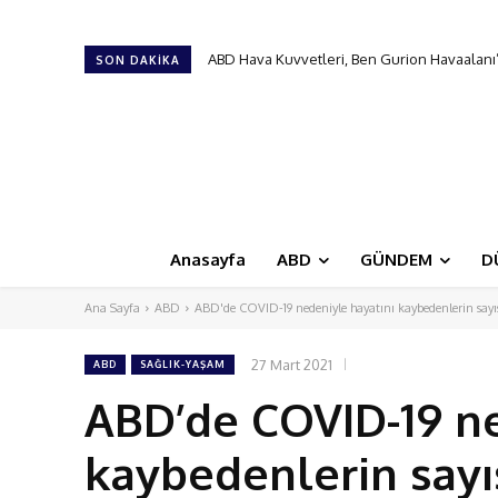
ABD Hava Kuvvetleri, Ben Gurion Havaalanı’nd
Türk Hava Kuvvetleri’nin ilk kadın paşası 
SON DAKIKA
Anasayfa
ABD
GÜNDEM
D
Ana Sayfa
ABD
ABD'de COVID-19 nedeniyle hayatını kaybedenlerin sayısı
27 Mart 2021
ABD
SAĞLIK-YAŞAM
ABD’de COVID-19 ne
kaybedenlerin sayıs