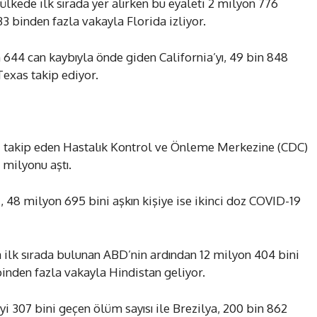
lkede ilk sırada yer alırken bu eyaleti 2 milyon 776
3 binden fazla vakayla Florida izliyor.
644 can kaybıyla önde giden California’yı, 49 bin 848
exas takip ediyor.
i takip eden Hastalık Kontrol ve Önleme Merkezine (CDC)
7 milyonu aştı.
, 48 milyon 695 bini aşkın kişiye ise ikinci doz COVID-19
 ilk sırada bulunan ABD’nin ardından 12 milyon 404 bini
binden fazla vakayla Hindistan geliyor.
i 307 bini geçen ölüm sayısı ile Brezilya, 200 bin 862