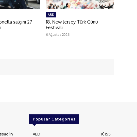
ABD
ella salgını 27
18. New Jersey Türk Günü
ı
Festivali
6 Ağustos 2026
Popular Categories
ssad’ın
ABD
10155