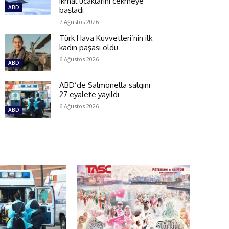
ikmal uçaklarını çekmeye
ABD
başladı
7 Ağustos 2026
Türk Hava Kuvvetleri’nin ilk
kadın paşası oldu
6 Ağustos 2026
ABD
ABD’de Salmonella salgını
27 eyalete yayıldı
6 Ağustos 2026
ABD