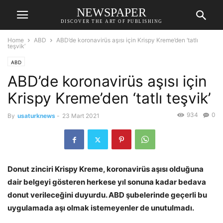
NEWSPAPER
DISCOVER THE ART OF PUBLISHING
Home
ABD
ABD’de koronavirüs aşısı için Krispy Kreme’den ‘tatlı
teşvik’
ABD
ABD’de koronavirüs aşısı için
Krispy Kreme’den ‘tatlı teşvik’
934
0
By
usaturknews
-
23 Mart 2021
Donut zinciri Krispy Kreme, koronavirüs aşısı olduğuna
dair belgeyi gösteren herkese yıl sonuna kadar bedava
donut verileceğini duyurdu. ABD şubelerinde geçerli bu
uygulamada aşı olmak istemeyenler de unutulmadı.