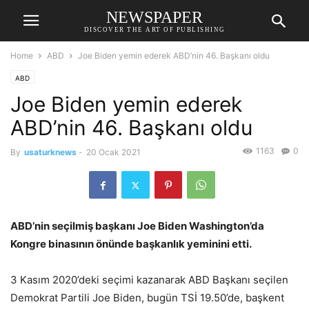
NEWSPAPER
DISCOVER THE ART OF PUBLISHING
Home
ABD
Joe Biden yemin ederek ABD’nin 46. Başkanı oldu
ABD
Joe Biden yemin ederek
ABD’nin 46. Başkanı oldu
1163
0
By
usaturknews
-
20 Ocak 2021
ABD’nin seçilmiş başkanı Joe Biden Washington’da
Kongre binasının önünde başkanlık yeminini etti.
3 Kasım 2020’deki seçimi kazanarak ABD Başkanı seçilen
Demokrat Partili Joe Biden, bugün TSİ 19.50’de, başkent