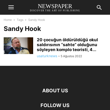
NEWSPAPER
DISCOVER THE ART OF PUBLISHING
Home
Tags
Sandy Hook
Sandy Hook
20 çocuğun öldürüldüğü okul
saldırısının “sahte” olduğunu
söyleyen komplo teoristi, 4...
usaturknews
-
5 Ağustos 2022
ABOUT US
FOLLOW US