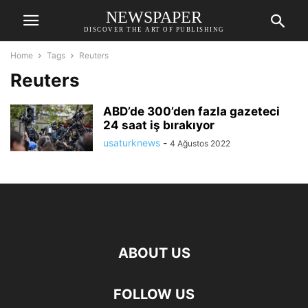
NEWSPAPER
DISCOVER THE ART OF PUBLISHING
Home
Tags
Reuters
Reuters
ABD’de 300’den fazla gazeteci
24 saat iş bırakıyor
usaturknews
-
4 Ağustos 2022
ABOUT US
FOLLOW US