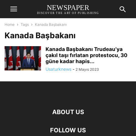
NEWSPAPER
DISCOVER THE ART OF PUBLISHING
Home
Tags
Kanada Başbakanı
Kanada Başbakanı
Kanada Başbakanı Trudeau’ya
çakıl taşı fırlatan protestocu, 30
güne kadar hapis...
Usaturknews
-
2 Mayıs 2023
ABOUT US
FOLLOW US