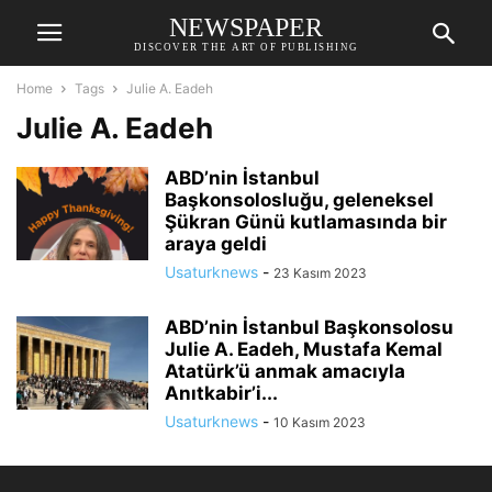
NEWSPAPER
DISCOVER THE ART OF PUBLISHING
Home
Tags
Julie A. Eadeh
Julie A. Eadeh
ABD’nin İstanbul
Başkonsolosluğu, geleneksel
Şükran Günü kutlamasında bir
araya geldi
Usaturknews
-
23 Kasım 2023
ABD’nin İstanbul Başkonsolosu
Julie A. Eadeh, Mustafa Kemal
Atatürk’ü anmak amacıyla
Anıtkabir’i...
Usaturknews
-
10 Kasım 2023