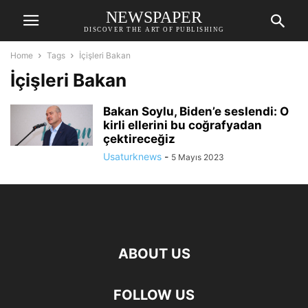
NEWSPAPER
DISCOVER THE ART OF PUBLISHING
Home
Tags
İçişleri Bakan
İçişleri Bakan
Bakan Soylu, Biden’e seslendi: O
kirli ellerini bu coğrafyadan
çektireceğiz
Usaturknews
-
5 Mayıs 2023
ABOUT US
FOLLOW US