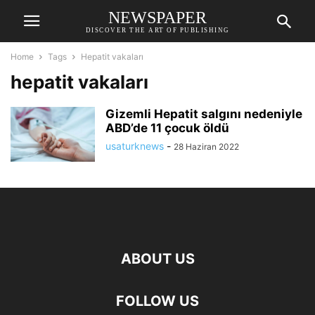
NEWSPAPER
DISCOVER THE ART OF PUBLISHING
Home
Tags
Hepatit vakaları
hepatit vakaları
Gizemli Hepatit salgını nedeniyle
ABD’de 11 çocuk öldü
usaturknews
-
28 Haziran 2022
ABOUT US
FOLLOW US