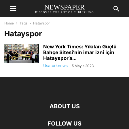
NEWSPAPER
DISCOVER THE ART OF PUBLISHING
Home
Tags
Hatayspor
Hatayspor
New York Times: Yıkılan Güçlü
Bahçe Sitesi’nin imar izni için
Hatayspor’a...
Usaturknews
-
5 Mayıs 2023
ABOUT US
FOLLOW US