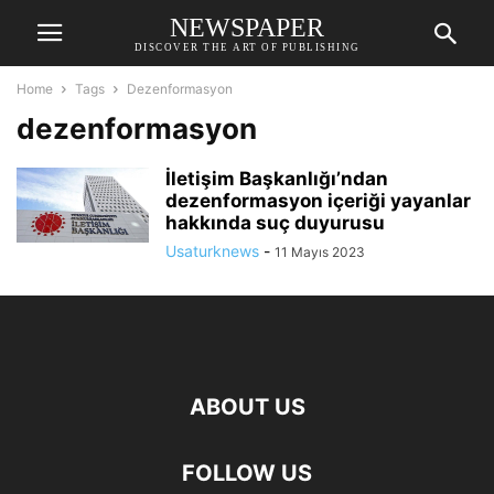
NEWSPAPER
DISCOVER THE ART OF PUBLISHING
Home
Tags
Dezenformasyon
dezenformasyon
İletişim Başkanlığı’ndan
dezenformasyon içeriği yayanlar
hakkında suç duyurusu
Usaturknews
-
11 Mayıs 2023
ABOUT US
FOLLOW US