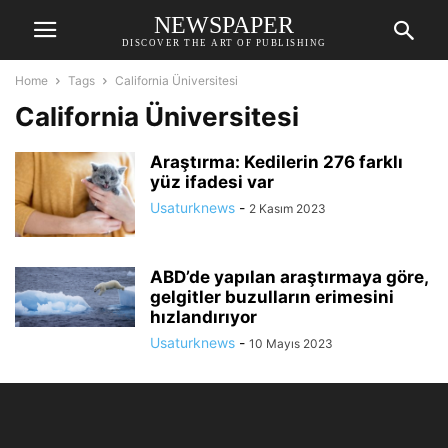
NEWSPAPER
DISCOVER THE ART OF PUBLISHING
Home
Tags
California Üniversitesi
California Üniversitesi
Araştırma: Kedilerin 276 farklı
yüz ifadesi var
Usaturknews
-
2 Kasım 2023
ABD’de yapılan araştırmaya göre,
gelgitler buzulların erimesini
hızlandırıyor
Usaturknews
-
10 Mayıs 2023