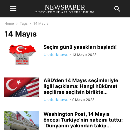
NEWSPAPER
DISCOVER THE ART OF PUBLISHING
Home
Tags
14 Mayıs
14 Mayıs
Seçim günü yasakları başladı!
Usaturknews
-
13 Mayıs 2023
ABD’den 14 Mayıs seçimleriyle
ilgili açıklama: Hangi hükümet
seçilirse seçilsin birlikte...
Usaturknews
-
9 Mayıs 2023
Washington Post, 14 Mayıs
öncesi Türkiye’nin nabzını tuttu:
“Dünyanın yakından takip...