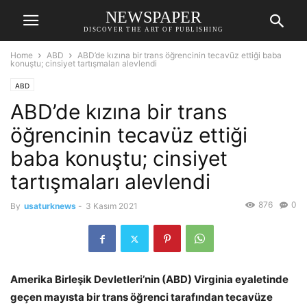
NEWSPAPER
DISCOVER THE ART OF PUBLISHING
Home
ABD
ABD’de kızına bir trans öğrencinin tecavüz ettiği baba
konuştu; cinsiyet tartışmaları alevlendi
ABD
ABD’de kızına bir trans
öğrencinin tecavüz ettiği
baba konuştu; cinsiyet
tartışmaları alevlendi
876
0
By
usaturknews
-
3 Kasım 2021
Amerika Birleşik Devletleri’nin (ABD) Virginia eyaletinde
geçen mayısta bir trans öğrenci tarafından tecavüze