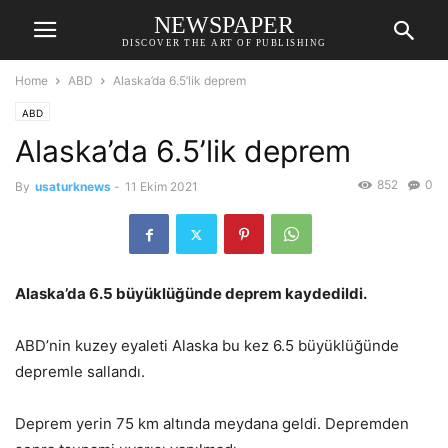
NEWSPAPER
DISCOVER THE ART OF PUBLISHING
Home
ABD
Alaska’da 6.5’lik deprem
ABD
Alaska’da 6.5’lik deprem
852
0
By
usaturknews
-
11 Ekim 2021
Alaska’da 6.5 büyüklüğünde deprem kaydedildi.
ABD’nin kuzey eyaleti Alaska bu kez 6.5 büyüklüğünde
depremle sallandı.
Deprem yerin 75 km altında meydana geldi. Depremden