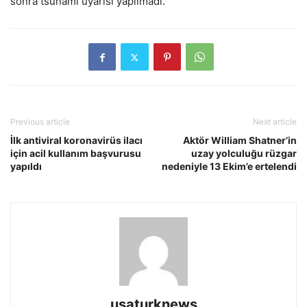
sonra tsunami uyarısı yapılmadı.
Previous article
Next article
İlk antiviral koronavirüs ilacı
Aktör William Shatner’in
için acil kullanım başvurusu
uzay yolculuğu rüzgar
yapıldı
nedeniyle 13 Ekim’e ertelendi
usaturknews