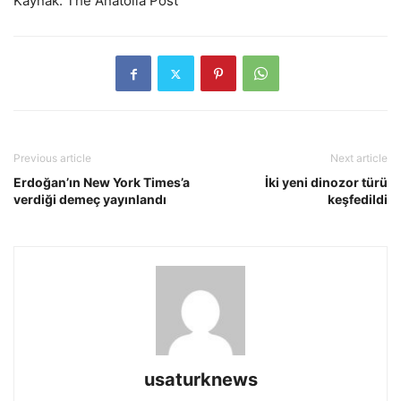
Kaynak: The Anatolia Post
Previous article
Next article
Erdoğan’ın New York Times’a
İki yeni dinozor türü
verdiği demeç yayınlandı
keşfedildi
usaturknews