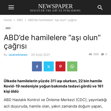
NEWSPAPER
DISCOVER THE ART OF PUBLISHING
Home
ABD
ABD’de hamilelere “aşı olun” çağrısı
ABD
ABD’de hamilelere “aşı olun”
çağrısı
998
0
By
usaturknews
-
30 Eylül 2021
Ülkede hamilelerin yüzde 31’i aşı olurken, 22 bin hamile
Kovid-19 nedeniyle yoğun bakımda tedavi gördü ve 161
kişi öldü
ABD Hastalık Kontrol ve Önleme Merkezi (CDC), yayınladığı
acil duyuruda, hamile olan, yakın zamanda doğum yapan,