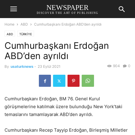
NEWSPAPER
DISCOVER THE ART OF PUBLISHING
Home
ABD
Cumhurbaşkanı Erdoğan ABD’den ayrıldı
ABD
TÜRKİYE
Cumhurbaşkanı Erdoğan
ABD’den ayrıldı
904
0
By
usaturknews
-
23 Eylül 2021
Cumhurbaşkanı Erdoğan, BM 76. Genel Kurul
görüşmelerine katılmak üzere bulunduğu New York’taki
temaslarını tamamlayarak ABD’den ayrıldı.
Cumhurbaşkanı Recep Tayyip Erdoğan, Birleşmiş Milletler