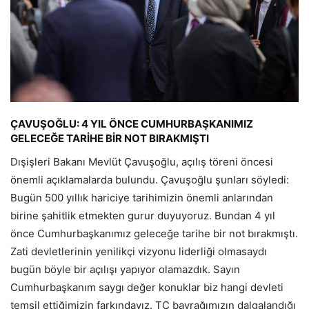
ÇAVUŞOĞLU: 4 YIL ÖNCE CUMHURBAŞKANIMIZ
GELECEĞE TARİHE BİR NOT BIRAKMIŞTI
Dışişleri Bakanı Mevlüt Çavuşoğlu, açılış töreni öncesi
önemli açıklamalarda bulundu. Çavuşoğlu şunları söyledi:
Bugün 500 yıllık hariciye tarihimizin önemli anlarından
birine şahitlik etmekten gurur duyuyoruz. Bundan 4 yıl
önce Cumhurbaşkanımız geleceğe tarihe bir not bırakmıştı.
Zati devletlerinin yenilikçi vizyonu liderliği olmasaydı
bugün böyle bir açılışı yapıyor olamazdık. Sayın
Cumhurbaşkanım saygı değer konuklar biz hangi devleti
temsil ettiğimizin farkındayız. TC bayrağımızın dalgalandığı