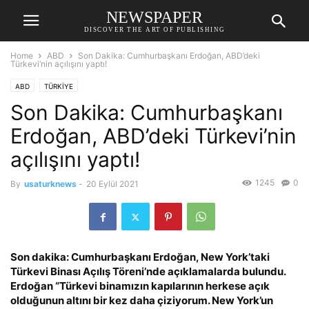
NEWSPAPER
DISCOVER THE ART OF PUBLISHING
Home
ABD
Son Dakika: Cumhurbaşkanı Erdoğan, ABD’deki
Türkevi’nin açılışını yaptı!
ABD
TÜRKİYE
Son Dakika: Cumhurbaşkanı
Erdoğan, ABD’deki Türkevi’nin
açılışını yaptı!
1245
0
By
usaturknews
-
20 Eylül 2021
Son dakika: Cumhurbaşkanı Erdoğan, New York’taki
Türkevi Binası Açılış Töreni’nde açıklamalarda bulundu.
Erdoğan “Türkevi binamızın kapılarının herkese açık
olduğunun altını bir kez daha çiziyorum. New York’un