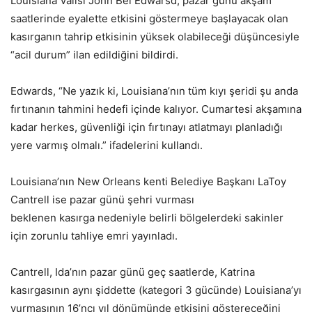
Louisiana Valisi John Bel Edwarsd, pazar günü akşam
saatlerinde eyalette etkisini göstermeye başlayacak olan
kasırganın tahrip etkisinin yüksek olabileceği düşüncesiyle
“acil durum” ilan edildiğini bildirdi.
Edwards, “Ne yazık ki, Louisiana’nın tüm kıyı şeridi şu anda
fırtınanın tahmini hedefi içinde kalıyor. Cumartesi akşamına
kadar herkes, güvenliği için fırtınayı atlatmayı planladığı
yere varmış olmalı.” ifadelerini kullandı.
Louisiana’nın New Orleans kenti Belediye Başkanı LaToy
Cantrell ise pazar günü şehri vurması
beklenen kasırga nedeniyle belirli bölgelerdeki sakinler
için zorunlu tahliye emri yayınladı.
Cantrell, Ida’nın pazar günü geç saatlerde, Katrina
kasırgasının aynı şiddette (kategori 3 gücünde) Louisiana’yı
vurmasının 16’ncı yıl dönümünde etkisini göstereceğini