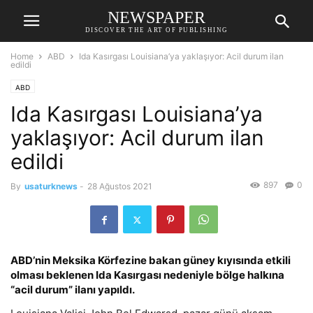
NEWSPAPER
DISCOVER THE ART OF PUBLISHING
Home
ABD
Ida Kasırgası Louisiana’ya yaklaşıyor: Acil durum ilan
edildi
ABD
Ida Kasırgası Louisiana’ya
yaklaşıyor: Acil durum ilan
edildi
897
0
By
usaturknews
-
28 Ağustos 2021
ABD’nin Meksika Körfezine bakan güney kıyısında etkili
olması beklenen Ida Kasırgası nedeniyle bölge halkına
“acil durum” ilanı yapıldı.