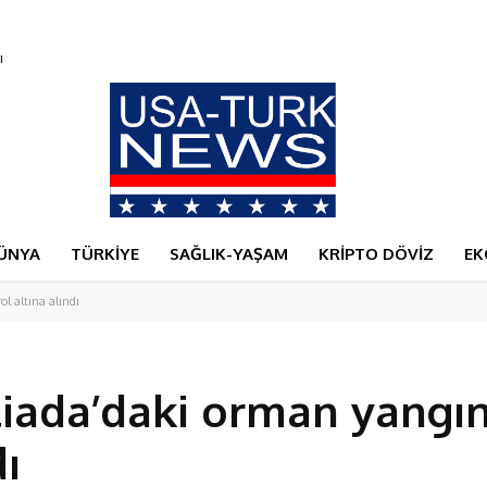
ÜNYA
TÜRKİYE
SAĞLIK-YAŞAM
KRİPTO DÖVİZ
EK
l altına alındı
iada’daki orman yangın
dı