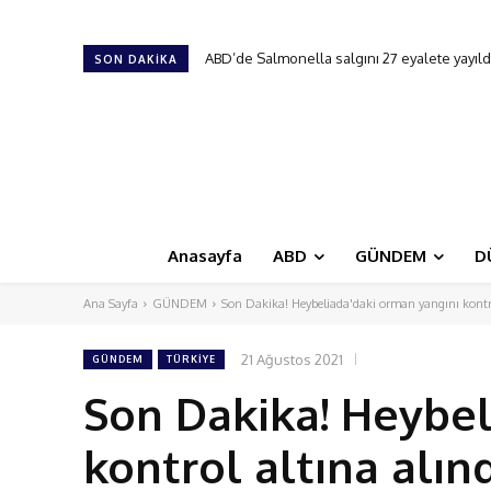
ABD’de Salmonella salgını 27 eyalete yayıldı
18. New Jersey Türk Günü Festivali
SON DAKIKA
Anasayfa
ABD
GÜNDEM
D
Ana Sayfa
GÜNDEM
Son Dakika! Heybeliada'daki orman yangını kontro
21 Ağustos 2021
GÜNDEM
TÜRKİYE
Son Dakika! Heybel
kontrol altına alın