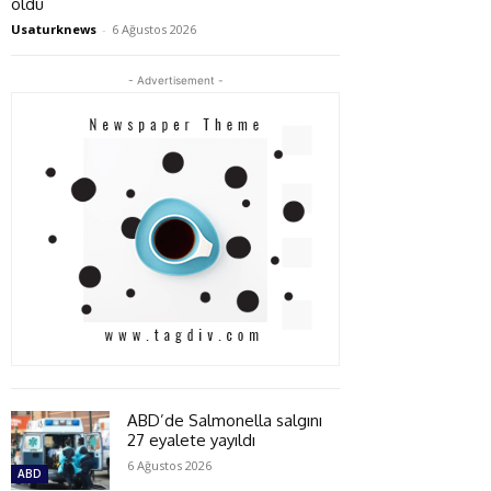
oldu
Usaturknews
-
6 Ağustos 2026
- Advertisement -
ABD’de Salmonella salgını
27 eyalete yayıldı
6 Ağustos 2026
ABD