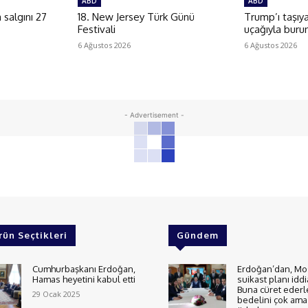
ABD
ABD
salgını 27
18. New Jersey Türk Günü
Trump’ı taşıy
Festivali
uçağıyla buru
6 Ağustos 2026
6 Ağustos 2026
- Advertisement -
rün Seçtikleri
Gündem
Cumhurbaşkanı Erdoğan,
Erdoğan’dan, Mo
Hamas heyetini kabul etti
suikast planı iddi
Buna cüret ederl
29 Ocak 2025
bedelini çok ama 