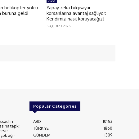
ABD
an helikopter yolcu
Yapay zeka bilgisayar
n buruna geldi
korsanlarına avantaj sağlıyor:
Kendimizi nasıl koruyacağız?
5 Ağustos 2026
Popular Categories
ssad’ın
ABD
10153
asına tepki:
TÜRKİYE
1860
erse
GÜNDEM
1309
çok ağır