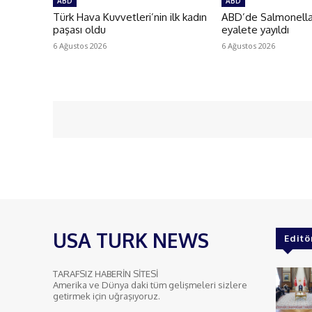
ABD
ABD
Türk Hava Kuvvetleri’nin ilk kadın
ABD’de Salmonella 
paşası oldu
eyalete yayıldı
6 Ağustos 2026
6 Ağustos 2026
USA TURK NEWS
Editö
TARAFSIZ HABERİN SİTESİ
Amerika ve Dünya daki tüm gelişmeleri sizlere
getirmek için uğraşıyoruz.