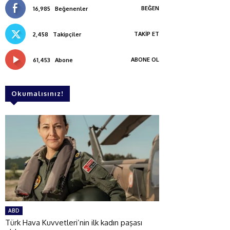
BEĞEN
16,985
Beğenenler
TAKIP ET
2,458
Takipçiler
ABONE OL
61,453
Abone
Okumalısınız!
ABD
Türk Hava Kuvvetleri’nin ilk kadın paşası