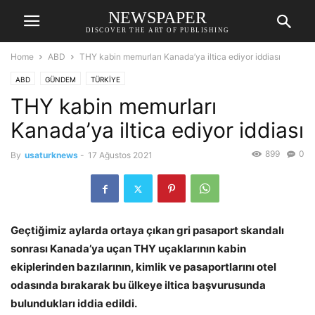
NEWSPAPER
DISCOVER THE ART OF PUBLISHING
Home
ABD
THY kabin memurları Kanada’ya iltica ediyor iddiası
ABD
GÜNDEM
TÜRKİYE
THY kabin memurları
Kanada’ya iltica ediyor iddiası
899
0
By
usaturknews
-
17 Ağustos 2021
Geçtiğimiz aylarda ortaya çıkan gri pasaport skandalı
sonrası Kanada’ya uçan THY uçaklarının kabin
ekiplerinden bazılarının, kimlik ve pasaportlarını otel
odasında bırakarak bu ülkeye iltica başvurusunda
bulundukları iddia edildi.