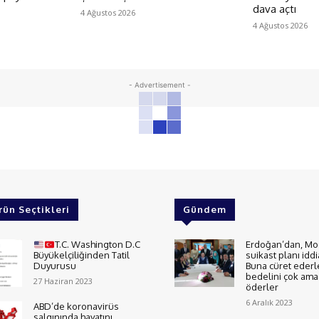
dava açtı
4 Ağustos 2026
4 Ağustos 2026
- Advertisement -
rün Seçtikleri
Gündem
T.C. Washington D.C
Erdoğan’dan, Mo
Büyükelçiliğinden Tatil
suikast planı iddi
Duyurusu
Buna cüret ederl
bedelini çok ama 
27 Haziran 2023
öderler
6 Aralık 2023
ABD’de koronavirüs
salgınında hayatını