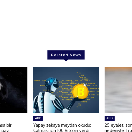
Related News
ABD
ABD
sa bir
Yapay zekaya meydan okudu:
25 eyalet, son
l payı
Çalması için 100 Bitcoin verdi
nedeniyle Tr