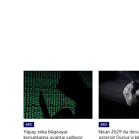
ABD
ABD
Yapay zeka bilgisayar
Nisan 2029’da deva
korsanlarına avantaj sağlıyor:
asteroit Dünya’yı kı