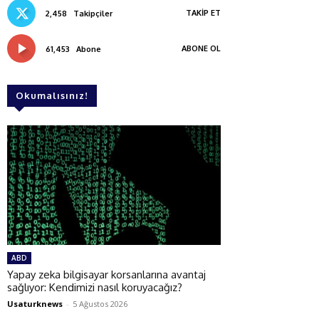
TAKIP ET
2,458
Takipçiler
ABONE OL
61,453
Abone
Okumalısınız!
ABD
Yapay zeka bilgisayar korsanlarına avantaj
sağlıyor: Kendimizi nasıl koruyacağız?
Usaturknews
-
5 Ağustos 2026