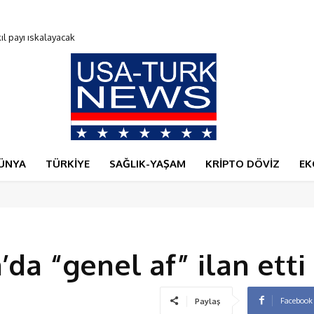
payı ıskalayacak
0 Bitcoin verdi
ÜNYA
TÜRKİYE
SAĞLIK-YAŞAM
KRİPTO DÖVİZ
EK
’da “genel af” ilan etti
Facebook
Paylaş