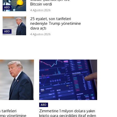
Bitcoin verdi
ABD
4 Ağustos 2026
25 eyalet, son tarifeleri
nedeniyle Trump yönetimine
dava açtı
ABD
4 Ağustos 2026
ABD
 tarifeleri
Zimmetine 1 milyon dolara yakın
ump yönetimine
kripto para geçirdiğini itiraf eden