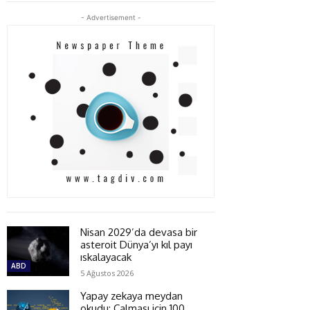
- Advertisement -
Nisan 2029’da devasa bir
asteroit Dünya’yı kıl payı
ıskalayacak
ABD
5 Ağustos 2026
Yapay zekaya meydan
okudu: Çalması için 100