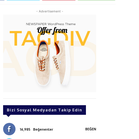
- Advertisement -
Bizi Sosyal Medyadan Takip Edin
BEĞEN
16,985
Beğenenler