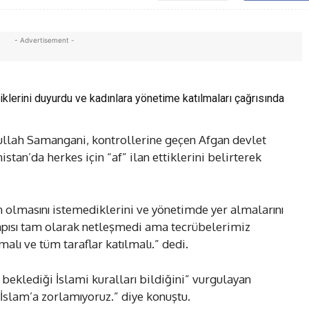
- Advertisement -
ttiklerini duyurdu ve kadınlara yönetime katılmaları çağrısında
ullah Samangani, kontrollerine geçen Afgan devlet
stan’da herkes için “af” ilan ettiklerini belirterek
olmasını istemediklerini ve yönetimde yer almalarını
yapısı tam olarak netleşmedi ama tecrübelerimiz
alı ve tüm taraflar katılmalı.” dedi.
 beklediği İslami kuralları bildiğini” vurgulayan
slam’a zorlamıyoruz.” diye konuştu.