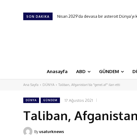
Nisan 2029’da devasa bir asteroit Dünya’yı kıl 
Yapay zekaya meydan okudu: Çalması için 10
SON DAKIKA
Anasayfa
ABD
GÜNDEM
D
Ana Sayfa
DÜNYA
Taliban, Afganistan'da "genel af" ilan etti
17 Ağustos 2021
DÜNYA
GÜNDEM
Taliban, Afganistan
By
usaturknews