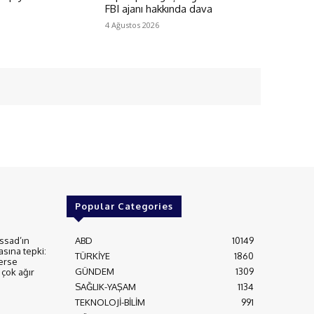
FBI ajanı hakkında dava
4 Ağustos 2026
Popular Categories
ssad’ın
ABD
10149
asına tepki:
TÜRKİYE
1860
erse
GÜNDEM
1309
çok ağır
SAĞLIK-YAŞAM
1134
TEKNOLOJİ-BİLİM
991