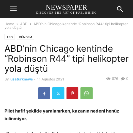
NEWSPAPER
DISCOVER THE ART OF PUBLISHING
Home
ABD
ABD’nin Chicago kentinde “Robinson R44” tipi helikopter
yola düştü
ABD
GÜNDEM
ABD’nin Chicago kentinde
“Robinson R44” tipi helikopter
yola düştü
876
0
By
usaturknews
-
11 Ağustos 2021
Pilot hafif şekilde yaralanırken, kazanın nedeni henüz
bilinmiyor.