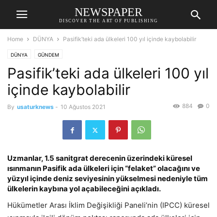
NEWSPAPER
DISCOVER THE ART OF PUBLISHING
Home
DÜNYA
Pasifik’teki ada ülkeleri 100 yıl içinde kaybolabilir
DÜNYA
GÜNDEM
Pasifik’teki ada ülkeleri 100 yıl
içinde kaybolabilir
884
0
By
usaturknews
-
10 Ağustos 2021
Uzmanlar, 1.5 sanitgrat derecenin üzerindeki küresel
ısınmanın Pasifik ada ülkeleri için “felaket” olacağını ve
yüzyıl içinde deniz seviyesinin yükselmesi nedeniyle tüm
ülkelerin kaybına yol açabileceğini açıkladı.
Hükümetler Arası İklim Değişikliği Paneli’nin (IPCC) küresel