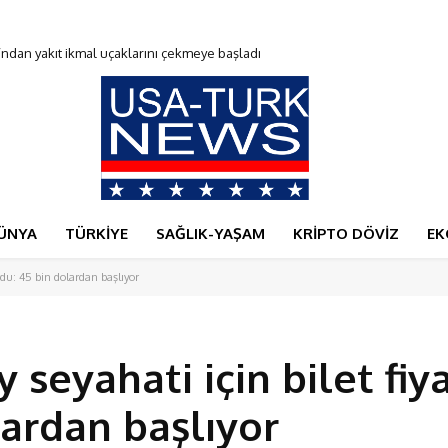
an yakıt ikmal uçaklarını çekmeye başladı
oldu
ÜNYA
TÜRKİYE
SAĞLIK-YAŞAM
KRİPTO DÖVİZ
EK
urdu: 45 bin dolardan başlıyor
y seyahati için bilet fiya
lardan başlıyor