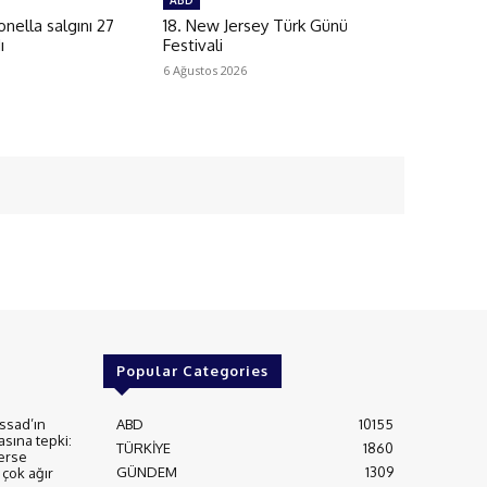
ABD
ella salgını 27
18. New Jersey Türk Günü
ı
Festivali
6 Ağustos 2026
Popular Categories
ssad’ın
ABD
10155
asına tepki:
TÜRKİYE
1860
erse
GÜNDEM
1309
çok ağır