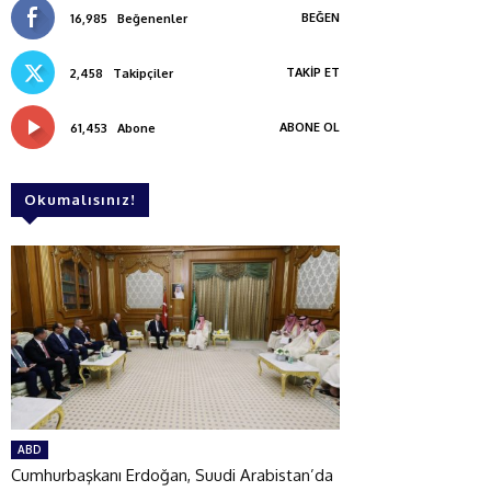
BEĞEN
16,985
Beğenenler
TAKIP ET
2,458
Takipçiler
ABONE OL
61,453
Abone
Okumalısınız!
ABD
Cumhurbaşkanı Erdoğan, Suudi Arabistan’da