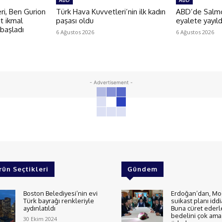
ABD
ABD
i, Ben Gurion
Türk Hava Kuvvetleri’nin ilk kadın
ABD’de Salmon
t ikmal
paşası oldu
eyalete yayıld
 başladı
6 Ağustos 2026
6 Ağustos 2026
- Advertisement -
rün Seçtikleri
Gündem
Boston Belediyesi’nin evi
Erdoğan’dan, Mo
Türk bayrağı renkleriyle
suikast planı iddi
aydınlatıldı
Buna cüret ederl
bedelini çok ama 
30 Ekim 2024