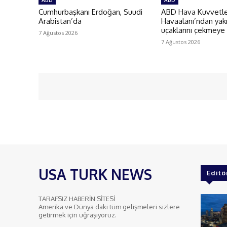
ABD
ABD
Cumhurbaşkanı Erdoğan, Suudi
ABD Hava Kuvvetler
Arabistan’da
Havaalanı’ndan yakı
uçaklarını çekmeye
7 Ağustos 2026
7 Ağustos 2026
USA TURK NEWS
Editö
TARAFSIZ HABERİN SİTESİ
Amerika ve Dünya daki tüm gelişmeleri sizlere
getirmek için uğraşıyoruz.