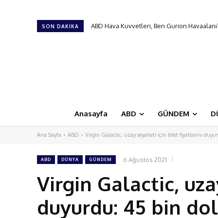
ABD Hava Kuvvetleri, Ben Gurion Havaalanı’nd
Türk Hava Kuvvetleri’nin ilk kadın paşası 
SON DAKIKA
Anasayfa
ABD
GÜNDEM
D
Ana Sayfa
ABD
Virgin Galactic, uzay seyahati için bilet fiyatlarını duy
6 Ağustos 2021
ABD
DÜNYA
GÜNDEM
Virgin Galactic, uza
duyurdu: 45 bin do