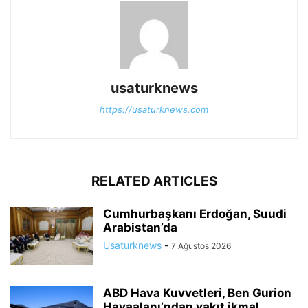
usaturknews
https://usaturknews.com
RELATED ARTICLES
Cumhurbaşkanı Erdoğan, Suudi
Arabistan’da
Usaturknews
-
7 Ağustos 2026
ABD Hava Kuvvetleri, Ben Gurion
Havaalanı’ndan yakıt ikmal