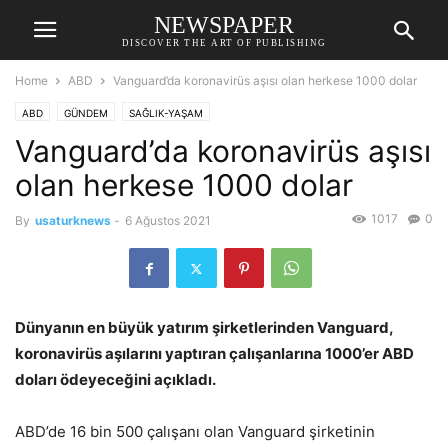
NEWSPAPER
DISCOVER THE ART OF PUBLISHING
Home
ABD
Vanguard’da koronavirüs aşısı olan herkese 1000 dolar
ABD
GÜNDEM
SAĞLIK-YAŞAM
Vanguard’da koronavirüs aşısı
olan herkese 1000 dolar
1017
0
By
usaturknews
-
6 Ağustos 2021
Dünyanın en büyük yatırım şirketlerinden Vanguard,
koronavirüs aşılarını yaptıran çalışanlarına 1000’er ABD
doları ödeyeceğini açıkladı.
ABD’de 16 bin 500 çalışanı olan Vanguard şirketinin