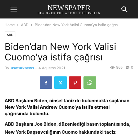
NEWSPAPER
DISCOVER THE ART OF PUBLISHING
Home
ABD
Biden’dan New York Valisi Cuomo’ya istifa çağrısı
ABD
Biden’dan New York Valisi
Cuomo’ya istifa çağrısı
965
0
By
usaturknews
-
4 Ağustos 2021
ABD Başkanı Biden, cinsel tacizde bulunmakla suçlanan
New York Valisi Andrew Cuomo’ya istifa etmesi
çağrısında bulundu.
ABD Başkanı Joe Biden, düzenlediği basın toplantısında,
New York Başsavcılığının Cuomo hakkındaki taciz