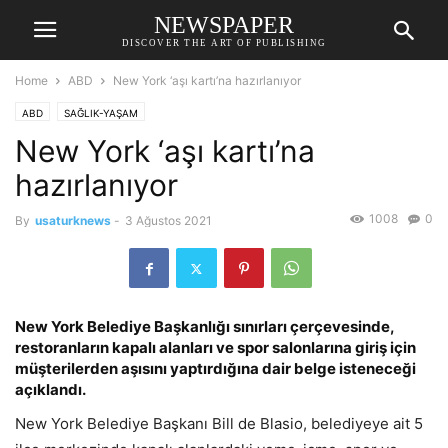
NEWSPAPER
DISCOVER THE ART OF PUBLISHING
Home
ABD
New York ‘aşı kartı’na hazırlanıyor
ABD
SAĞLIK-YAŞAM
New York ‘aşı kartı’na
hazırlanıyor
1008
0
By
usaturknews
-
3 Ağustos 2021
New York Belediye Başkanlığı sınırları çerçevesinde,
restoranların kapalı alanları ve spor salonlarına giriş için
müşterilerden aşısını yaptırdığına dair belge isteneceği
açıklandı.
New York Belediye Başkanı Bill de Blasio, belediyeye ait 5