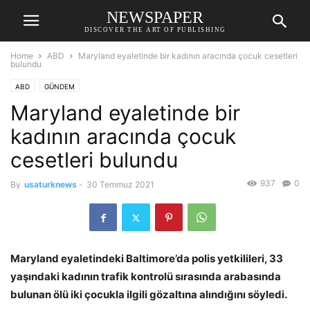
NEWSPAPER
DISCOVER THE ART OF PUBLISHING
Home
ABD
Maryland eyaletinde bir kadının aracında çocuk cesetleri
bulundu
ABD
GÜNDEM
Maryland eyaletinde bir
kadının aracında çocuk
cesetleri bulundu
937
0
By
usaturknews
-
30 Temmuz 2021
Maryland eyaletindeki Baltimore’da polis yetkilileri, 33
yaşındaki kadının trafik kontrolü sırasında arabasında
bulunan ölü iki çocukla ilgili gözaltına alındığını söyledi.