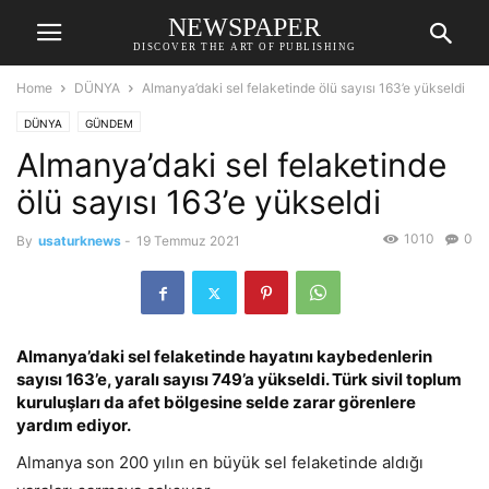
NEWSPAPER
DISCOVER THE ART OF PUBLISHING
Home
DÜNYA
Almanya’daki sel felaketinde ölü sayısı 163’e yükseldi
DÜNYA
GÜNDEM
Almanya’daki sel felaketinde
ölü sayısı 163’e yükseldi
1010
0
By
usaturknews
-
19 Temmuz 2021
Almanya’daki sel felaketinde hayatını kaybedenlerin
sayısı 163’e, yaralı sayısı 749’a yükseldi. Türk sivil toplum
kuruluşları da afet bölgesine selde zarar görenlere
yardım ediyor.
Almanya son 200 yılın en büyük sel felaketinde aldığı