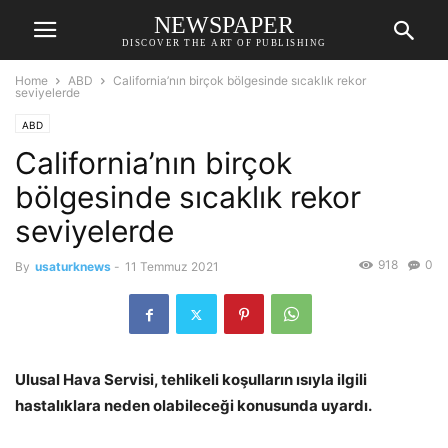
NEWSPAPER
DISCOVER THE ART OF PUBLISHING
Home
ABD
California’nın birçok bölgesinde sıcaklık rekor
seviyelerde
ABD
California’nın birçok
bölgesinde sıcaklık rekor
seviyelerde
918
0
By
usaturknews
-
11 Temmuz 2021
Ulusal Hava Servisi, tehlikeli koşulların ısıyla ilgili
hastalıklara neden olabileceği konusunda uyardı.