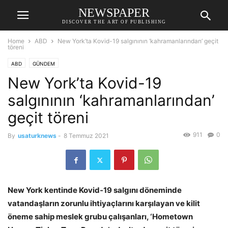
NEWSPAPER
DISCOVER THE ART OF PUBLISHING
Home
ABD
New York’ta Kovid-19 salgınının ‘kahramanlarından’ geçit
töreni
ABD
GÜNDEM
New York’ta Kovid-19
salgınının ‘kahramanlarından’
geçit töreni
911
0
By
usaturknews
-
8 Temmuz 2021
New York kentinde Kovid-19 salgını döneminde
vatandaşların zorunlu ihtiyaçlarını karşılayan ve kilit
öneme sahip meslek grubu çalışanları, ‘Hometown