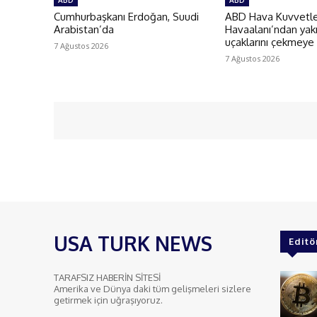
ABD
ABD
Cumhurbaşkanı Erdoğan, Suudi
ABD Hava Kuvvetler
Arabistan’da
Havaalanı’ndan yakı
uçaklarını çekmeye
7 Ağustos 2026
7 Ağustos 2026
USA TURK NEWS
Editö
TARAFSIZ HABERİN SİTESİ
Amerika ve Dünya daki tüm gelişmeleri sizlere
getirmek için uğraşıyoruz.