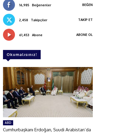
BEĞEN
16,985
Beğenenler
TAKIP ET
2,458
Takipçiler
ABONE OL
61,453
Abone
Okumalısınız!
ABD
Cumhurbaşkanı Erdoğan, Suudi Arabistan’da