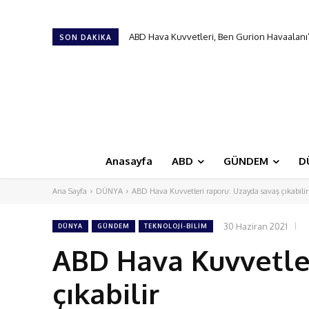
ABD Hava Kuvvetleri, Ben Gurion Havaalanı’nd
Türk Hava Kuvvetleri’nin ilk kadın paşası 
SON DAKIKA
Anasayfa
ABD
GÜNDEM
D
Ana Sayfa
DÜNYA
ABD Hava Kuvvetleri raporu: Uzayda savaş çıkabilir
30 Haziran 2021
DÜNYA
GÜNDEM
TEKNOLOJİ-BİLİM
ABD Hava Kuvvetler
çıkabilir