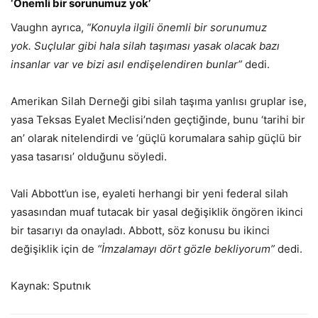
‘Önemli bir sorunumuz yok’
Vaughn ayrıca,
“Konuyla ilgili önemli bir sorunumuz
yok. Suçlular gibi hala silah taşıması yasak olacak bazı
insanlar var ve bizi asıl endişelendiren bunlar”
dedi.
Amerikan Silah Derneği gibi silah taşıma yanlısı gruplar ise,
yasa Teksas Eyalet Meclisi’nden geçtiğinde, bunu ‘tarihi bir
an’ olarak nitelendirdi ve ‘güçlü korumalara sahip güçlü bir
yasa tasarısı’ olduğunu söyledi.
Vali Abbott’un ise, eyaleti herhangi bir yeni federal silah
yasasından muaf tutacak bir yasal değişiklik öngören ikinci
bir tasarıyı da onayladı. Abbott, söz konusu bu ikinci
değişiklik için de
“İmzalamayı dört gözle bekliyorum”
dedi.
Kaynak: Sputnık