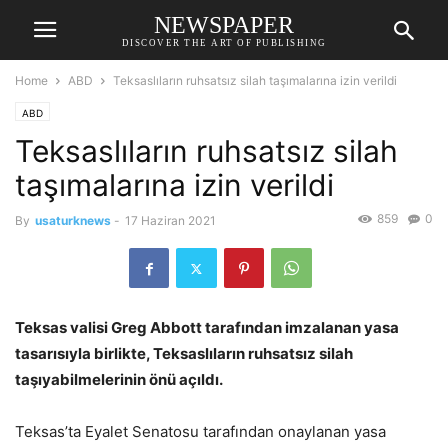
NEWSPAPER
DISCOVER THE ART OF PUBLISHING
Home
ABD
Teksaslıların ruhsatsız silah taşımalarına izin verildi
ABD
Teksaslıların ruhsatsız silah
taşımalarına izin verildi
859
0
By
usaturknews
-
17 Haziran 2021
Teksas valisi Greg Abbott tarafından imzalanan yasa
tasarısıyla birlikte, Teksaslıların ruhsatsız silah
taşıyabilmelerinin önü açıldı.
Teksas’ta Eyalet Senatosu tarafından onaylanan yasa