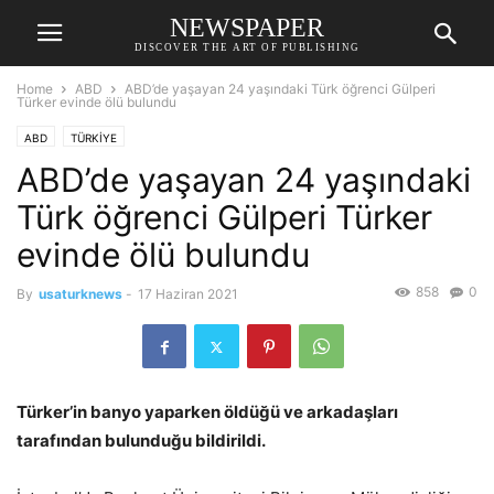
NEWSPAPER
DISCOVER THE ART OF PUBLISHING
Home
ABD
ABD’de yaşayan 24 yaşındaki Türk öğrenci Gülperi
Türker evinde ölü bulundu
ABD
TÜRKİYE
ABD’de yaşayan 24 yaşındaki
Türk öğrenci Gülperi Türker
evinde ölü bulundu
858
0
By
usaturknews
-
17 Haziran 2021
Türker’in banyo yaparken öldüğü ve arkadaşları
tarafından bulunduğu bildirildi.