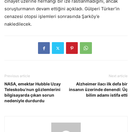
cinayet üzerine herhangi bir ize rastlanmadığını, ancak
soruşturmanın devam ettiğini açıkladı. Gülperi Türker’in
cenazesi otopsi işlemleri sonrasında Şarköy’e
nakledilecek.
Previous article
Next article
NASA, emektar Hubble Uzay
Alzheimer ilacı ilk defa bir
Teleskobu’nun gözlemlerini
insanın üzerinde denendi: Üç
bilgisayarda çıkan sorun
bilim adamı istifa etti
nedeniyle durdurdu