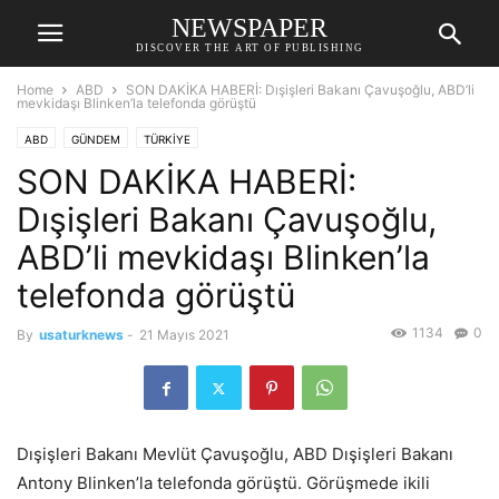
NEWSPAPER
DISCOVER THE ART OF PUBLISHING
Home
ABD
SON DAKİKA HABERİ: Dışişleri Bakanı Çavuşoğlu, ABD’li
mevkidaşı Blinken’la telefonda görüştü
ABD
GÜNDEM
TÜRKİYE
SON DAKİKA HABERİ:
Dışişleri Bakanı Çavuşoğlu,
ABD’li mevkidaşı Blinken’la
telefonda görüştü
1134
0
By
usaturknews
-
21 Mayıs 2021
Dışişleri Bakanı Mevlüt Çavuşoğlu, ABD Dışişleri Bakanı
Antony Blinken’la telefonda görüştü. Görüşmede ikili