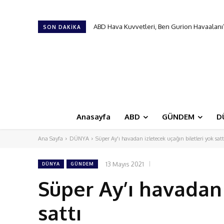
ABD Hava Kuvvetleri, Ben Gurion Havaalanı’nda
Türk Hava Kuvvetleri’nin ilk kadın paşası ol
SON DAKIKA
Anasayfa
ABD
GÜNDEM
D
Ana Sayfa
DÜNYA
Süper Ay'ı havadan izletecek uçağın biletleri yok satt
13 Mayıs 2021
DÜNYA
GÜNDEM
Süper Ay’ı havadan 
sattı