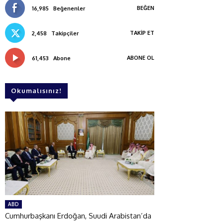
BEĞEN
16,985
Beğenenler
TAKIP ET
2,458
Takipçiler
ABONE OL
61,453
Abone
Okumalısınız!
ABD
Cumhurbaşkanı Erdoğan, Suudi Arabistan’da