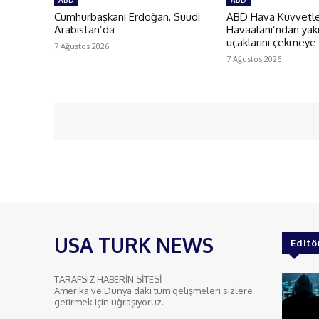
ABD
ABD
Cumhurbaşkanı Erdoğan, Suudi
ABD Hava Kuvvetler
Arabistan’da
Havaalanı’ndan yakı
uçaklarını çekmeye
7 Ağustos 2026
7 Ağustos 2026
USA TURK NEWS
Editö
TARAFSIZ HABERİN SİTESİ
Amerika ve Dünya daki tüm gelişmeleri sizlere
getirmek için uğraşıyoruz.