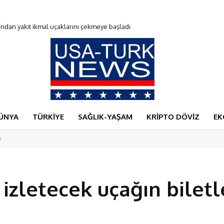
n yakıt ikmal uçaklarını çekmeye başladı
du
ÜNYA
TÜRKİYE
SAĞLIK-YAŞAM
KRİPTO DÖVİZ
EK
ı
izletecek uçağın biletl