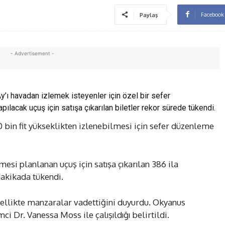
Facebook
Paylaş
- Advertisement -
Ay’ı havadan izlemek isteyenler için özel bir sefer
lacak uçuş için satışa çıkarılan biletler rekor sürede tükendi.
0 bin fit yükseklikten izlenebilmesi için sefer düzenleme
esi planlanan uçuş için satışa çıkarılan 386 ila
 dakikada tükendi.
zellikte manzaralar vadettiğini duyurdu. Okyanus
ci Dr. Vanessa Moss ile çalışıldığı belirtildi.