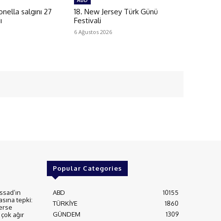
ABD
ella salgını 27
18. New Jersey Türk Günü
ı
Festivali
6 Ağustos 2026
Popular Categories
ssad’ın
ABD
10155
asına tepki:
TÜRKİYE
1860
erse
GÜNDEM
1309
çok ağır