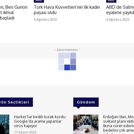
ABD
ABD
i, Ben Gurion
Türk Hava Kuvvetleri’nin ilk kadın
ABD’de Salmon
t ikmal
paşası oldu
eyalete yayıld
 başladı
6 Ağustos 2026
6 Ağustos 2026
- Advertisement -
rün Seçtikleri
Gündem
Hacker’lar kedili tuzak kurdu:
Erdoğan’dan, Mo
Google’da arama yapanlar
suikast planı iddi
virüs kapıyor
Buna cüret ederl
bedelini çok ama 
11 Kasım 2024