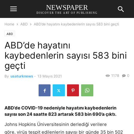
NEWSPAPER
DISCOVER THE ART OF PUBLISHING
Home
ABD
ABD’de hayatını kaybedenlerin sayısı 583 bini geçti
ABD
ABD’de hayatını
kaybedenlerin sayısı 583 bini
geçti
1178
0
By
usaturknews
-
13 Mayıs 2021
ABD’de COVID-19 nedeniyle hayatını kaybedenlerin
sayısı son 24 saatte 823 artarak 583 bin 690’a çıktı.
Johns Hopkins Üniversitesinin derlediği verilere
göre, virüs tespit edilenlerin sayısı bir günde 35 bin 502