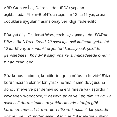
ABD Gıda ve İlaç Dairesi’nden (FDA) yapılan
açıklamada, Pfizer-BioNTech aşısının 12 ila 15 yaş arası
çocuklara uygulanmasına onay verildiği ifade edildi.
FDA yetkilisi Dr. Janet Woodcock, açıklamasında
“FDA’nın
Pfizer-BioNTech Kovid-19 aşısı için acil kullanım yetkisini
12 ila 15 yaş arasındaki ergenleri kapsayacak şekilde
genişletmesi, Kovid-19 salgınına karşı mücadelede önemli
bir adımdır”
dedi.
Söz konusu adımın, kendilerini genç nüfusun Kovid-19’dan
korunmasına olanak tanıyarak normalleşme duygusuna
döndürmeye ve pandemiyi sona erdirmeye yaklaştırdığını
kaydeden Woodcock,
“Ebeveynler ve veliler, tüm Kovid-19
aşısı acil durum kullanım yetkilerimizde olduğu gibi,
kurumun mevcut tüm verileri titiz ve kapsamlı bir şekilde
gözden geçirdiğinden emin olabilirler”
ifadelerini kullandı.