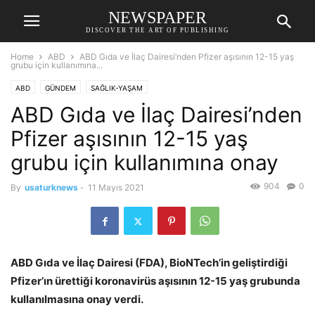
NEWSPAPER
DISCOVER THE ART OF PUBLISHING
Home
ABD
ABD Gıda ve İlaç Dairesi’nden Pfizer aşısının 12-15 yaş
grubu için kullanımına...
ABD
GÜNDEM
SAĞLIK-YAŞAM
ABD Gıda ve İlaç Dairesi’nden
Pfizer aşısının 12-15 yaş
grubu için kullanımına onay
904
0
By
usaturknews
-
11 Mayıs 2021
ABD Gıda ve İlaç Dairesi (FDA), BioNTech’in geliştirdiği
Pfizer’ın ürettiği koronavirüs aşısının 12-15 yaş grubunda
kullanılmasına onay verdi.