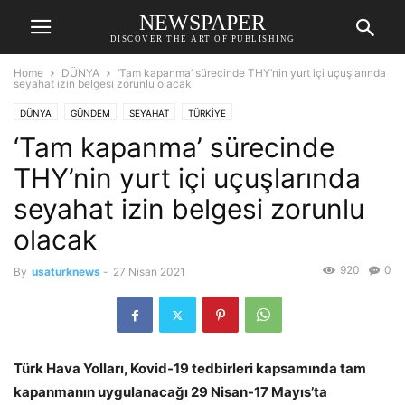
NEWSPAPER
DISCOVER THE ART OF PUBLISHING
Home
DÜNYA
‘Tam kapanma’ sürecinde THY’nin yurt içi uçuşlarında
seyahat izin belgesi zorunlu olacak
DÜNYA
GÜNDEM
SEYAHAT
TÜRKİYE
‘Tam kapanma’ sürecinde
THY’nin yurt içi uçuşlarında
seyahat izin belgesi zorunlu
olacak
920
0
By
usaturknews
-
27 Nisan 2021
Türk Hava Yolları, Kovid-19 tedbirleri kapsamında tam
kapanmanın uygulanacağı 29 Nisan-17 Mayıs’ta