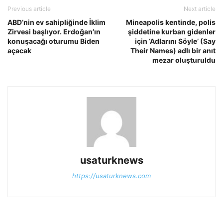
Previous article
Next article
ABD’nin ev sahipliğinde İklim
Mineapolis kentinde, polis
Zirvesi başlıyor. Erdoğan’ın
şiddetine kurban gidenler
konuşacağı oturumu Biden
için ‘Adlarını Söyle’ (Say
açacak
Their Names) adlı bir anıt
mezar oluşturuldu
usaturknews
https://usaturknews.com