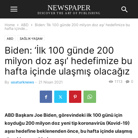
NEWSPAPER
DISCOVER THE ART OF PUBLISHING
Home
ABD
Biden: ‘İlk 100 günde 200 milyon doz aşı’ hedefimize bu
hafta içinde...
ABD
SAĞLIK-YAŞAM
Biden: ‘İlk 100 günde 200
milyon doz aşı’ hedefimize bu
hafta içinde ulaşmış olacağız
1113
0
By
usaturknews
-
21 Nisan 2021
ABD Başkanı Joe Biden, görevindeki ilk 100 günü için
koyduğu 200 milyon doz yeni tip koronavirüs (Kovid-19)
aşısı hedefine beklenenden önce, bu hafta içinde ulaşmış