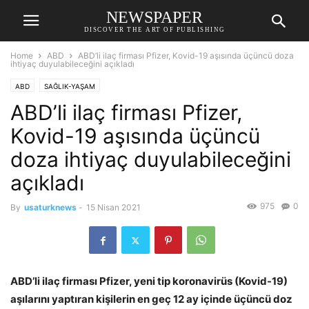
NEWSPAPER
DISCOVER THE ART OF PUBLISHING
Home
ABD
ABD’li ilaç firması Pfizer, Kovid-19 aşısında üçüncü doza
ihtiyaç duyulabileceğini açıkladı
ABD
SAĞLIK-YAŞAM
ABD’li ilaç firması Pfizer,
Kovid-19 aşısında üçüncü
doza ihtiyaç duyulabileceğini
açıkladı
975
0
By
usaturknews
-
15 Nisan 2021
ABD’li ilaç firması Pfizer, yeni tip koronavirüs (Kovid-19)
aşılarını yaptıran kişilerin en geç 12 ay içinde üçüncü doz