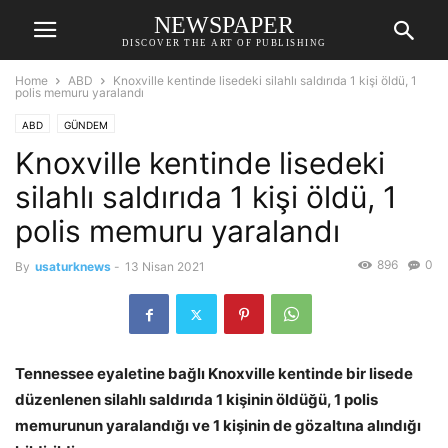
NEWSPAPER
DISCOVER THE ART OF PUBLISHING
Home
ABD
Knoxville kentinde lisedeki silahlı saldırıda 1 kişi öldü, 1
polis memuru yaralandı
ABD
GÜNDEM
Knoxville kentinde lisedeki
silahlı saldırıda 1 kişi öldü, 1
polis memuru yaralandı
896
0
By
usaturknews
-
13 Nisan 2021
Tennessee eyaletine bağlı Knoxville kentinde bir lisede
düzenlenen silahlı saldırıda 1 kişinin öldüğü, 1 polis
memurunun yaralandığı ve 1 kişinin de gözaltına alındığı