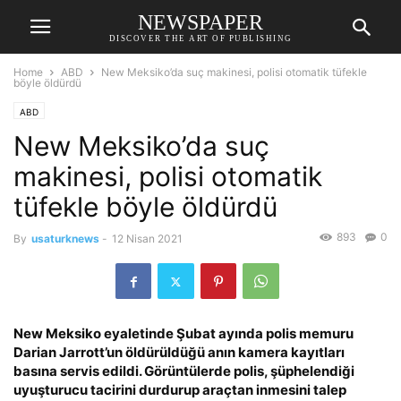
NEWSPAPER
DISCOVER THE ART OF PUBLISHING
Home
ABD
New Meksiko’da suç makinesi, polisi otomatik tüfekle
böyle öldürdü
ABD
New Meksiko’da suç
makinesi, polisi otomatik
tüfekle böyle öldürdü
893
0
By
usaturknews
-
12 Nisan 2021
New Meksiko eyaletinde Şubat ayında polis memuru
Darian Jarrott’un öldürüldüğü anın kamera kayıtları
basına servis edildi. Görüntülerde polis, şüphelendiği
uyuşturucu tacirini durdurup araçtan inmesini talep