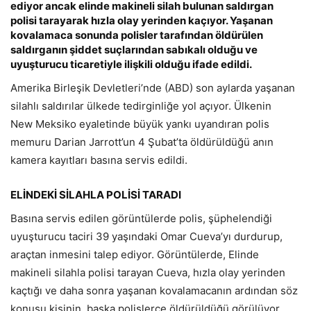
ediyor ancak elinde makineli silah bulunan saldırgan
polisi tarayarak hızla olay yerinden kaçıyor. Yaşanan
kovalamaca sonunda polisler tarafından öldürülen
saldırganın şiddet suçlarından sabıkalı olduğu ve
uyuşturucu ticaretiyle ilişkili olduğu ifade edildi.
Amerika Birleşik Devletleri’nde (ABD) son aylarda yaşanan
silahlı saldırılar ülkede tedirginliğe yol açıyor. Ülkenin
New Meksiko eyaletinde büyük yankı uyandıran polis
memuru Darian Jarrott’un 4 Şubat’ta öldürüldüğü anın
kamera kayıtları basına servis edildi.
ELİNDEKİ SİLAHLA POLİSİ TARADI
Basına servis edilen görüntülerde polis, şüphelendiği
uyuşturucu taciri 39 yaşındaki Omar Cueva’yı durdurup,
araçtan inmesini talep ediyor. Görüntülerde, Elinde
makineli silahla polisi tarayan Cueva, hızla olay yerinden
kaçtığı ve daha sonra yaşanan kovalamacanın ardından söz
konusu kişinin, başka polislerce öldürüldüğü görülüyor.