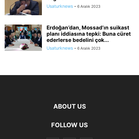
Usaturknews
-
6 Aralık 2023
Erdoğan’dan, Mossad’ın suikast
planı iddiasına tepki: Buna cüret
ederlerse bedelini çok...
Usaturknews
-
6 Aralık 2023
ABOUT US
FOLLOW US