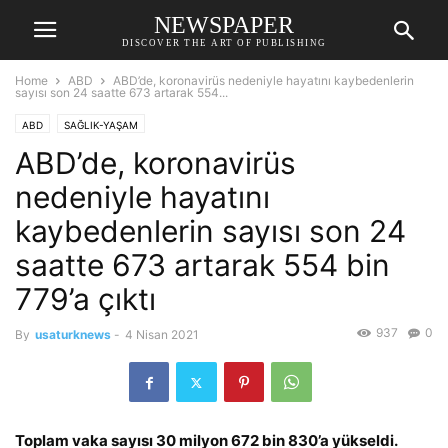
NEWSPAPER
DISCOVER THE ART OF PUBLISHING
Home
ABD
ABD’de, koronavirüs nedeniyle hayatını kaybedenlerin
sayısı son 24 saatte 673 artarak 554...
ABD
SAĞLIK-YAŞAM
ABD’de, koronavirüs
nedeniyle hayatını
kaybedenlerin sayısı son 24
saatte 673 artarak 554 bin
779’a çıktı
937
0
By
usaturknews
-
4 Nisan 2021
Toplam vaka sayısı 30 milyon 672 bin 830’a yükseldi.