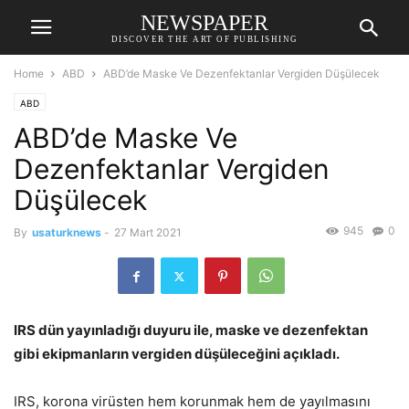
NEWSPAPER
DISCOVER THE ART OF PUBLISHING
Home
ABD
ABD’de Maske Ve Dezenfektanlar Vergiden Düşülecek
ABD
ABD’de Maske Ve
Dezenfektanlar Vergiden
Düşülecek
945
0
By
usaturknews
-
27 Mart 2021
IRS dün yayınladığı duyuru ile, maske ve dezenfektan
gibi ekipmanların vergiden düşüleceğini açıkladı.
IRS, korona virüsten hem korunmak hem de yayılmasını