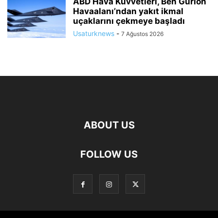
ABD Hava Kuvvetleri, Ben Gurion
Havaalanı’ndan yakıt ikmal
uçaklarını çekmeye başladı
Usaturknews
-
7 Ağustos 2026
ABOUT US
FOLLOW US