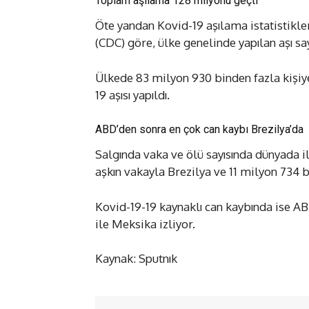
Toplam aşılama 128 milyonu geçti
Öte yandan Kovid-19 aşılama istatistikl
(CDC) göre, ülke genelinde yapılan aşı say
Ülkede 83 milyon 930 binden fazla kişiye 
19 aşısı yapıldı.
ABD’den sonra en çok can kaybı Brezilya’da
Salgında vaka ve ölü sayısında dünyada i
aşkın vakayla Brezilya ve 11 milyon 734 
Kovid-19-19 kaynaklı can kaybında ise AB
ile Meksika izliyor.
Kaynak: Sputnık