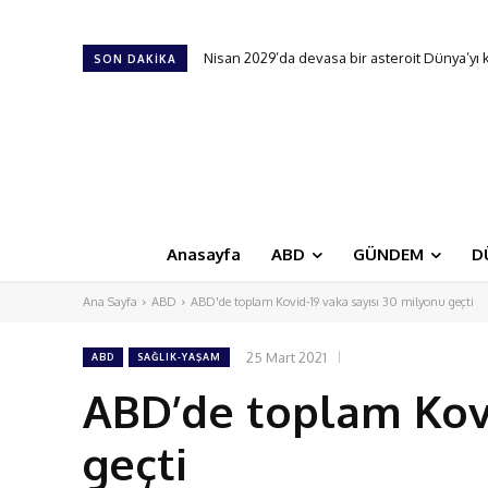
Nisan 2029’da devasa bir asteroit Dünya’yı kıl 
Yapay zekaya meydan okudu: Çalması için 10
SON DAKIKA
Anasayfa
ABD
GÜNDEM
D
Ana Sayfa
ABD
ABD'de toplam Kovid-19 vaka sayısı 30 milyonu geçti
25 Mart 2021
ABD
SAĞLIK-YAŞAM
ABD’de toplam Kovi
geçti