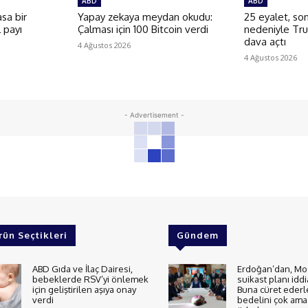
ABD
ABD
sa bir
Yapay zekaya meydan okudu:
25 eyalet, son
l payı
Çalması için 100 Bitcoin verdi
nedeniyle Tr
dava açtı
4 Ağustos 2026
4 Ağustos 2026
- Advertisement -
rün Seçtikleri
Gündem
ABD Gıda ve İlaç Dairesi,
Erdoğan’dan, Mo
bebeklerde RSV’yi önlemek
suikast planı iddi
için geliştirilen aşıya onay
Buna cüret ederl
verdi
bedelini çok ama 