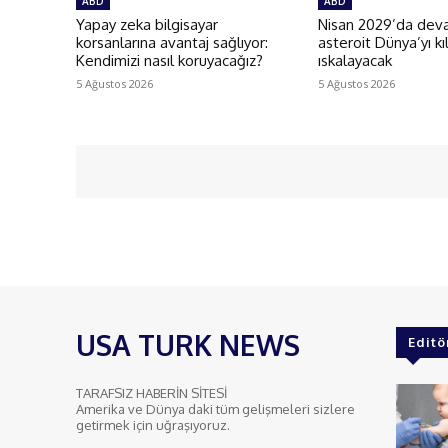
ABD
ABD
Yapay zeka bilgisayar
Nisan 2029’da deva
korsanlarına avantaj sağlıyor:
asteroit Dünya’yı kı
Kendimizi nasıl koruyacağız?
ıskalayacak
5 Ağustos 2026
5 Ağustos 2026
USA TURK NEWS
Editö
TARAFSIZ HABERİN SİTESİ
Amerika ve Dünya daki tüm gelişmeleri sizlere
getirmek için uğraşıyoruz.