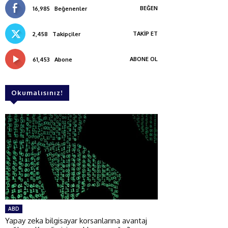
BEĞEN
16,985
Beğenenler
TAKIP ET
2,458
Takipçiler
ABONE OL
61,453
Abone
Okumalısınız!
ABD
Yapay zeka bilgisayar korsanlarına avantaj