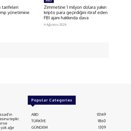
ABD
 tarifeleri
Zimmetine 1 milyon dolara yakın
ump yönetimine
kripto para geçirdiğini itiraf eden
FBI ajanı hakkında dava
4 Ağustos 2026
Popular Categories
ssad’ın
ABD
10149
asına tepki:
TÜRKİYE
1860
erse
GÜNDEM
1309
çok ağır