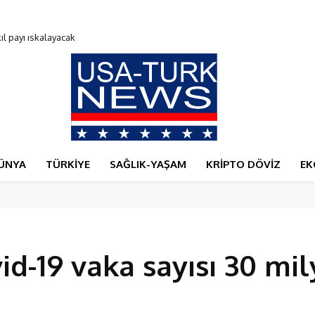
payı ıskalayacak
0 Bitcoin verdi
ÜNYA
TÜRKİYE
SAĞLIK-YAŞAM
KRİPTO DÖVİZ
EK
d-19 vaka sayısı 30 mi