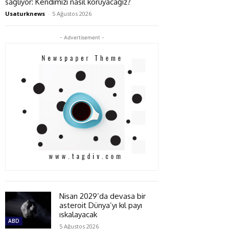
sağlıyor: Kendimizi nasıl koruyacağız?
Usaturknews
-
5 Ağustos 2026
- Advertisement -
Nisan 2029’da devasa bir
asteroit Dünya’yı kıl payı
ıskalayacak
ABD
5 Ağustos 2026