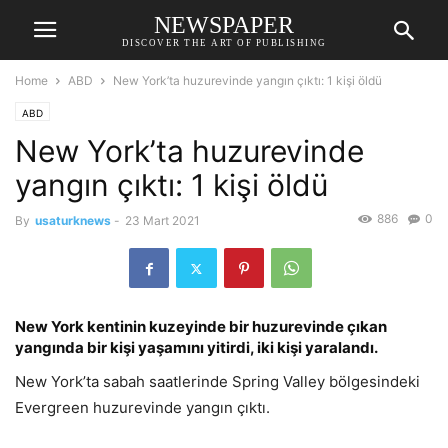
NEWSPAPER
DISCOVER THE ART OF PUBLISHING
Home
ABD
New York’ta huzurevinde yangın çıktı: 1 kişi öldü
ABD
New York’ta huzurevinde
yangın çıktı: 1 kişi öldü
886
0
By
usaturknews
-
23 Mart 2021
New York kentinin kuzeyinde bir huzurevinde çıkan
yangında bir kişi yaşamını yitirdi, iki kişi yaralandı.
New York’ta sabah saatlerinde Spring Valley bölgesindeki
Evergreen huzurevinde yangın çıktı.