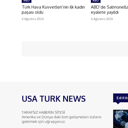
ABD
ABD
Türk Hava Kuvvetleri’nin ilk kadın
ABD’de Salmonella 
paşası oldu
eyalete yayıldı
6 Ağustos 2026
6 Ağustos 2026
USA TURK NEWS
Editö
TARAFSIZ HABERİN SİTESİ
Amerika ve Dünya daki tüm gelişmeleri sizlere
getirmek için uğraşıyoruz.