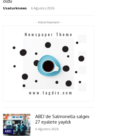
oldu
Usaturknews
-
6 Ağustos 2026
- Advertisement -
ABD’de Salmonella salgını
27 eyalete yayıldı
6 Ağustos 2026
ABD