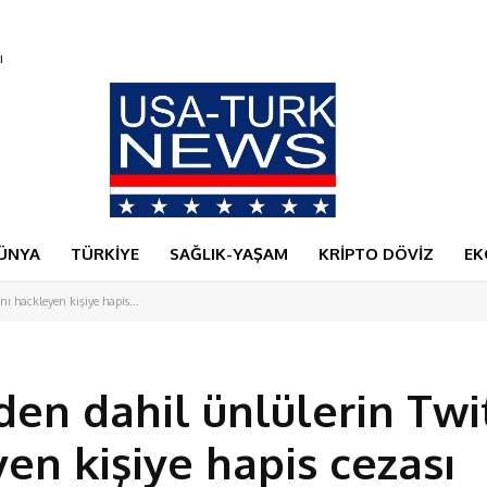
ÜNYA
TÜRKİYE
SAĞLIK-YAŞAM
KRİPTO DÖVİZ
EK
ı hackleyen kişiye hapis...
den dahil ünlülerin Twi
en kişiye hapis cezası