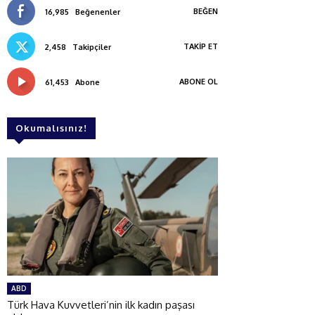
BEĞEN
16,985
Beğenenler
TAKIP ET
2,458
Takipçiler
ABONE OL
61,453
Abone
Okumalısınız!
ABD
Türk Hava Kuvvetleri’nin ilk kadın paşası