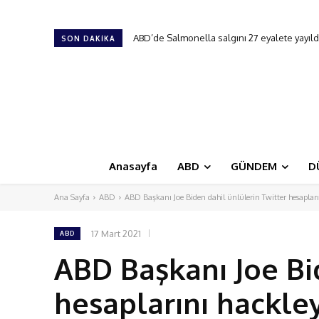
ABD’de Salmonella salgını 27 eyalete yayıldı
18. New Jersey Türk Günü Festivali
SON DAKIKA
Anasayfa
ABD
GÜNDEM
D
Ana Sayfa
ABD
ABD Başkanı Joe Biden dahil ünlülerin Twitter hesapların
17 Mart 2021
ABD
ABD Başkanı Joe Bi
hesaplarını hackley