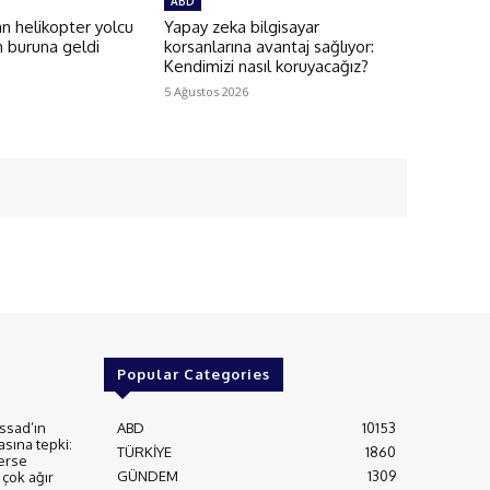
ABD
an helikopter yolcu
Yapay zeka bilgisayar
n buruna geldi
korsanlarına avantaj sağlıyor:
Kendimizi nasıl koruyacağız?
5 Ağustos 2026
Popular Categories
ssad’ın
ABD
10153
asına tepki:
TÜRKİYE
1860
erse
GÜNDEM
1309
çok ağır