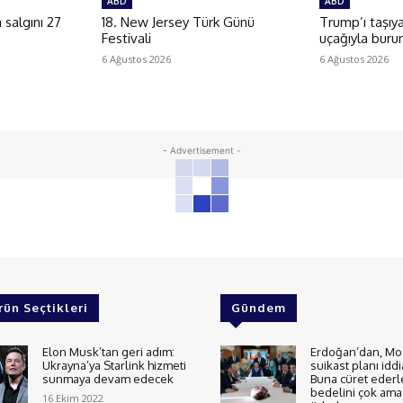
ABD
ABD
salgını 27
18. New Jersey Türk Günü
Trump’ı taşıy
Festivali
uçağıyla buru
6 Ağustos 2026
6 Ağustos 2026
- Advertisement -
rün Seçtikleri
Gündem
Elon Musk’tan geri adım:
Erdoğan’dan, Mo
Ukrayna’ya Starlink hizmeti
suikast planı iddi
sunmaya devam edecek
Buna cüret ederl
bedelini çok ama 
16 Ekim 2022